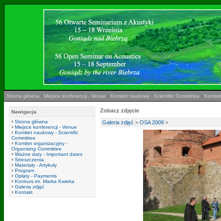
Strona główna
·
Miejsce konferencji - Venue
·
Komitet naukowy - Scientific Committee
·
Komitet
Zobacz zdjęcie
Nawigacja
Strona główna
Galeria zdjęć
>
OSA 2009
>
Miejsce konferencji - Venue
Komitet naukowy - Scientific
Committee
Komitet organizacyjny -
Organising Committee
Ważne daty - Important dates
Streszczenia
Materiały - Artykuły
Program
Opłaty - Payments
Konkurs im. Marka Kwieka
Galeria zdjęć
Kontakt