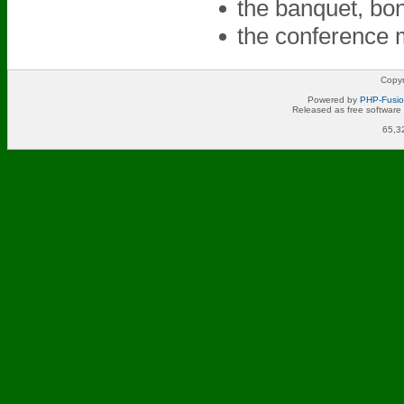
the banquet, bonf
the conference m
Copyr
Powered by
PHP-Fusi
Released as free software
65,3