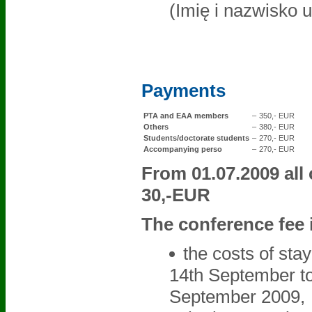
(Imię i nazwisko 
Payments
PTA and EAA members
–
350,- EUR
Others
–
380,- EUR
Students/doctorate students
–
270,- EUR
Accompanying perso
–
270,- EUR
From 01.07.2009 all
30,-EUR
The conference fee 
the costs of sta
14th September to
September 2009,