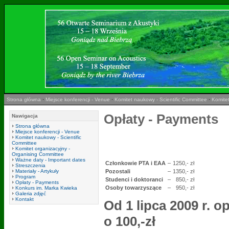
Strona główna
·
Miejsce konferencji - Venue
·
Komitet naukowy - Scientific Committee
·
Komitet
Opłaty - Payments
Nawigacja
Strona główna
Miejsce konferencji - Venue
Komitet naukowy - Scientific
Committee
Komitet organizacyjny -
Organising Committee
Ważne daty - Important dates
Członkowie PTA i EAA
–
1250,- zł
Streszczenia
Materiały - Artykuły
Pozostali
–
1350,- zł
Program
Studenci i doktoranci
–
850,- zł
Opłaty - Payments
Osoby towarzyszące
–
950,- zł
Konkurs im. Marka Kwieka
Galeria zdjęć
Kontakt
Od 1 lipca 2009 r. 
o 100,-zł