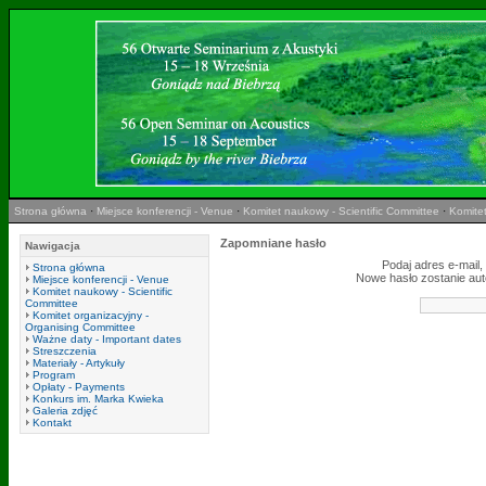
Strona główna
·
Miejsce konferencji - Venue
·
Komitet naukowy - Scientific Committee
·
Komitet
Zapomniane hasło
Nawigacja
Podaj adres e-mail,
Strona główna
Nowe hasło zostanie aut
Miejsce konferencji - Venue
Komitet naukowy - Scientific
Committee
Komitet organizacyjny -
Organising Committee
Ważne daty - Important dates
Streszczenia
Materiały - Artykuły
Program
Opłaty - Payments
Konkurs im. Marka Kwieka
Galeria zdjęć
Kontakt